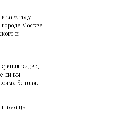
в 2022 году
 городе Москве
кого и
зрения видео,
е ли вы
ксима Зотова.
аяпомощь