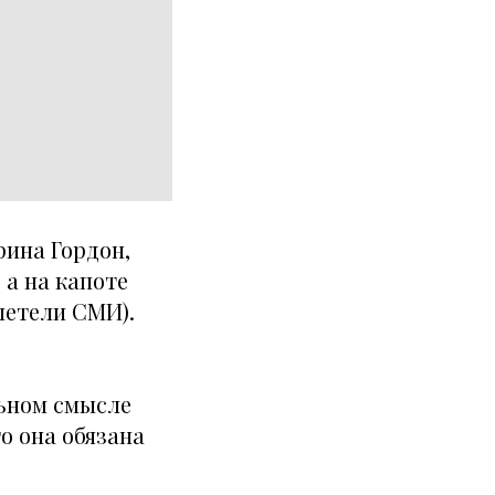
рина Гордон,
а на капоте
летели СМИ).
льном смысле
то она обязана