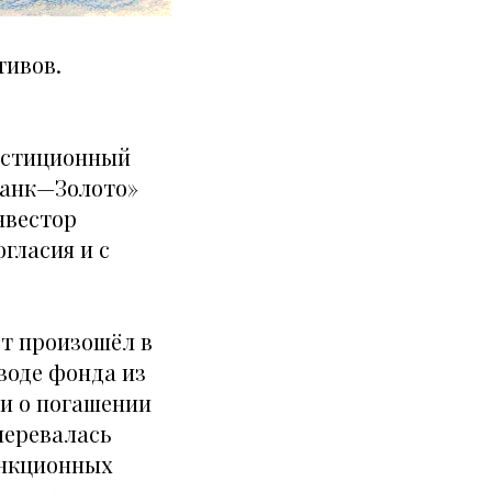
тивов.
естиционный
банк—Золото»
нвестор
гласия и с
от произошёл в
воде фонда из
и о погашении
меревалась
анкционных