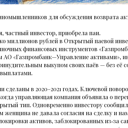
номышленников для обсуждения возврата ак
, частный инвестор, приобрела паи.
ко миллионов рублей в Открытый паевой инв
ыночных финансовых инструментов «Газпром
м АО «Газпромбанк—Управление активами», и
ринудительным выкупом своих паёв — без её со
выплатами.
и сделаны в 2020–2021 годах. Ключевой повор
 когда управляющая компания объявила о пере
крытый тип. Одновременно инвестору сообщил
ом женщина не давала согласия на сделку и на
локировки активов, заблокированных из‑за с