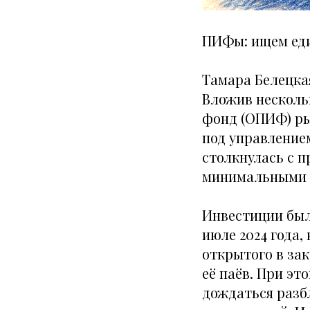
ПИФы: ищем еди
Тамара Белецкая
Вложив несколь
фонд (ОПИФ) р
под управление
столкнулась с п
минимальными 
Инвестиции был
июле 2024 года,
открытого в за
её паёв. При эт
дождаться разб