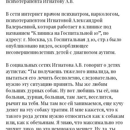
психотерапевта Игнатову А.В.
В сети интернет врачом психиатром, наркологом,
психотерапевтом Игнатовой Александрой
Валерьевной, которая работает в клинике под
названием “Клиника на Госпитальной 10”, по
адресу: г. Москва, ул. Госпитальная д.10, стр.1 было
опубликовано видео, оскорбляющее
несовершеннолетних детей с диагнозом аутизм.
В социальных сетях Игнатова А.В. говорит о детях
аутистах: “Ты получаешь тяжелого инвалида, но
пытаться его лечить бесполезно, следовательно,
нужно эту ситуацию принять. Мы же любим
больших дурных собак. Ну вот любишь ты её, она
больная, дурная, большая, там лает, веселится,
рычит на тебя. Мы там все ей занимаемся, еще кучу
денег на эту собаку тратим. И мне кажется, что к
такого рода детям нужно относиться как к собакам
или, как к обезьянам. Я знаю, что максимально это
звучит дико, но это немножко меняет. Ну да, ты